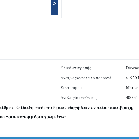
>
Υλικό επιτροπής:
Die-cas
Αναζωογονήστε το ποσοστό:
>1920 
Συντήρηση:
Μέτωπο
Αναλογία αντίθεσης:
4000:1
αίθρια
Επίδειξη των υπαίθριων οδηγήσεων ενοικίου αδιάβροχη
,
,
κίου τρισεκατομμύριο χρωμάτων