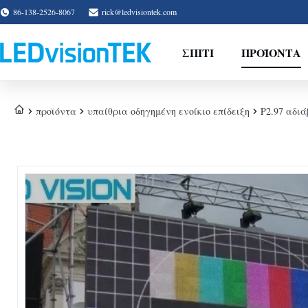
86-138-2526-8067
rick@ledvisiontek.com
ΣΠΊΤΙ
ΠΡΟΪΌΝΤΑ
προϊόντα
υπαίθρια οδηγημένη ενοίκιο επίδειξη
P2.97 αδι