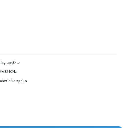
ting αργίλιο
Hz/3840Hz
/οπίσθιο τμήμα