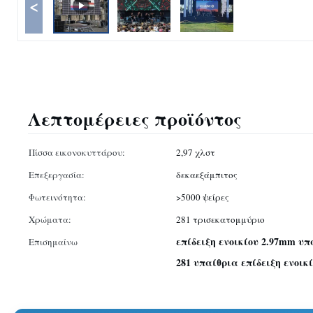
<
Λεπτομέρειες προϊόντος
Πίσσα εικονοκυττάρου:
2,97 χλστ
Επεξεργασία:
δεκαεξάμπιτος
Φωτεινότητα:
>5000 ψείρες
Χρώματα:
281 τρισεκατομμύριο
επίδειξη ενοικίου 2.97mm υπ
Επισημαίνω
281 υπαίθρια επίδειξη ενοι