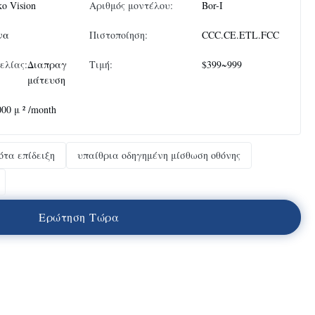
ko Vision
Αριθμός μοντέλου:
Bor-Ι
να
Πιστοποίηση:
CCC.CE.ETL.FCC
ελίας:
Διαπραγ
Τιμή:
$399~999
μάτευση
00 μ ² /month
ότα επίδειξη
υπαίθρια οδηγημένη μίσθωση οθόνης
Ε
ρ
ώ
τ
η
σ
η
Τ
ώ
ρ
α