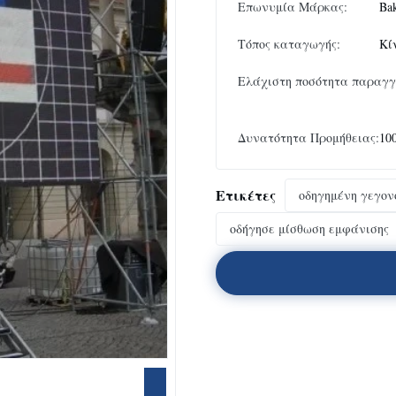
Επωνυμία Μάρκας:
Ba
Τόπος καταγωγής:
Κί
Ελάχιστη ποσότητα παραγγ
Δυνατότητα Προμήθειας:
100
Ετικέτες
οδηγημένη γεγον
οδήγησε μίσθωση εμφάνισης