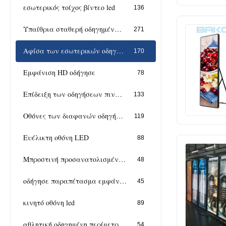
εσωτερικός τοίχος βίντεο led
136
Υπαίθρια σταθερή οδηγημένη επίδειξη
271
Αφίσα των εσωτερικών οδηγήσεων
170
Εμφάνιση HD οδήγησε
78
Επίδειξη των οδηγήσεων πινάκων διαφημίσεων
133
Οθόνες των διαφανών οδηγήσεων
119
Ευέλικτη οθόνη LED
88
Μπροστινή προσανατολισμένη προς τις υπηρεσίες επίδειξη
48
οδήγησε παραπέτασμα εμφάνισης
45
κινητό οθόνη led
89
αθλητική οδηγημένη περίμετρος επίδειξη
54