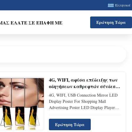
Ελληνικά
ΜΑΣ ΕΛΆΤΕ ΣΕ ΕΠΑΦΉ ΜΕ
Ερώτηση Τώρα
4G, WIFI, αφίσα επίδειξης των
οδηγήσεων καθρεφτών σύνδεσης
USB για τη διαφήμιση
4G, WIFI, USB Connection Mirror LED
λεωφόρων αγορών
Display Poster For Shopping Mall
Advertising Poster LED Display Player
Advantages: 1. Light and portable design
enables quick installation and different
Ερώτηση Τώρα
installation modes. 2. Vivid and colorful