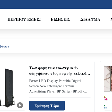
ΠΕΡΊΠΟΥ ΕΜΕΊΣ
ΕΙΔΉΣΕΙΣ
ΔΙΆΛΥΜΑ
ήσεων
Των φορητών εσωτερικών
οδηγήσεων νέος ευφυής τελικός
διαφημιστικός φορέας οθόνης
Poster LED Display Portable Digital
αφισών ψηφιακός
Screen New Intelligent Terminal
Advertising Player BP Series (BP.pdf)
Poster LED Screen Specifications Pixel
Pitch(mm): 1.875 / 2 / 2.5 / 3 Cabinet
Ερώτηση Τώρα
Material: Die-casting aluminum Refresh