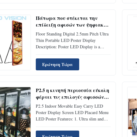
Rate(Hz): > 1920 Hz Key Point: Light
weight design, easy to move and carry, ...
Πάτωμα που στέκεται την
επίδειξη αφισών των ψηφιακών
2.5mm οδηγήσεων πισσών
Floor Standing Digital 2.5mm Pitch Ultra
εξαιρετικά λεπτά φορητών
Thin Portable LED Poster Display
Description: Poster LED Display is a
specially designed product targeting for
indoor HD LED advertising player with
Ερώτηση Τώρα
highly integrated hardware and outdoor led
display player with high brightness and
easy installation, ultra...
P2.5 η κινητή περιουσία εύκολη
φέρνει τις επιλογές αφισσών
των οδηγήσεων οθόνης επίδειξης
P2.5 Indoor Movable Easy Carry LED
αφισών των εσωτερικών
Poster Display Screen LED Placard Menu
οδηγήσεων
LED Poster Features: 1. Ultra slim and
lightweight. There only 28kg for whole
one set. Even you can carry it with bag. 2.
Ερώτηση Τώρα