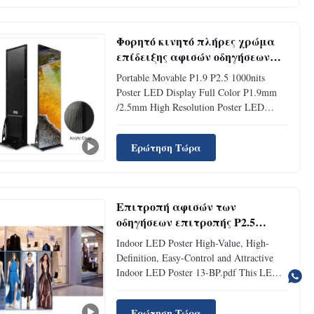
picture provide fantastic visual effect.
Brightness increased 3 times ...
Φορητό κινητό πλήρες χρώμα
επίδειξης αφισών οδηγήσεων
P1.9 P2.5 1000nits
Portable Movable P1.9 P2.5 1000nits
Poster LED Display Full Color P1.9mm
/2.5mm High Resolution Poster LED
Screen, Indoor Rental Full Color LED
Display LED Screen Poster Display Part
Ερώτηση Τώρα
of our LED retail series, the LED Poster is
a digital advertising standee that allows
owners of retail businesses, ...
Επιτροπή αφισών των
οδηγήσεων επιτροπής P2.5
1000Nits αργιλίου ι-αφισών των
Indoor LED Poster High-Value, High-
εσωτερικών οδηγήσεων
Definition, Easy-Control and Attractive
Indoor LED Poster 13-BP.pdf This LED
Poster Display is widely used in market,
shopping store, hotel lobby and restaurant
Ερώτηση Τώρα