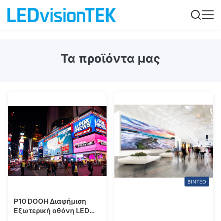
Τα προϊόντα μας
ΒΊΝΤΕΟ
P10 DOOH Διαφήμιση
Εξωτερική οθόνη LED
οθόνης πλήρους