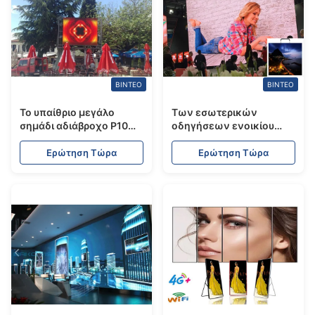
ΒΊΝΤΕΟ
ΒΊΝΤΕΟ
Το υπαίθριο μεγάλο
Των εσωτερικών
σημάδι αδιάβροχο P10
οδηγήσεων ενοικίου
σταθερό εγκαθιστά τον
επίδειξης των
πίνακα διαφημίσεων
οδηγήσεων τηλεοπτικός
Ερώτηση Τώρα
Ερώτηση Τώρα
επίδειξης των
υψηλός καθορισμός
οδηγήσεων για τη
χρώματος τοίχων
διαφήμιση
πλήρης ανθεκτικός