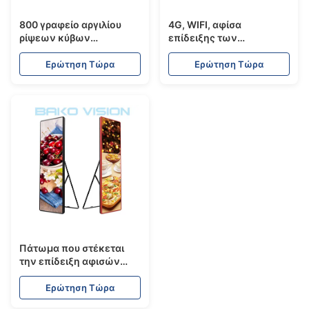
800 γραφείο αργιλίου
4G, WIFI, αφίσα
ρίψεων κύβων
επίδειξης των
εναλλασσόμενου
οδηγήσεων καθρεφτών
ρεύματος 110/220V
σύνδεσης USB για τη
Ερώτηση Τώρα
Ερώτηση Τώρα
επίδειξης P2.5mm των
διαφήμιση λεωφόρων
οδηγήσεων
αγορών
φωτεινότητας HD
ψειρών
Πάτωμα που στέκεται
την επίδειξη αφισών
των ψηφιακών 2.5mm
οδηγήσεων πισσών
Ερώτηση Τώρα
εξαιρετικά λεπτά