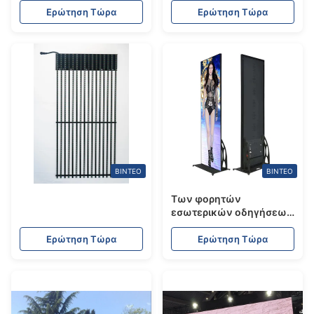
χρώματος σταθερή
Ερώτηση Τώρα
Ερώτηση Τώρα
οθόνη LED
ΒΊΝΤΕΟ
ΒΊΝΤΕΟ
Των φορητών
εσωτερικών οδηγήσεων
νέος ευφυής τελικός
διαφημιστικός φορέας
Ερώτηση Τώρα
Ερώτηση Τώρα
οθόνης αφισών
ψηφιακός