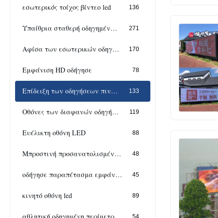
εσωτερικός τοίχος βίντεο led
136
Υπαίθρια σταθερή οδηγημένη επίδειξη
271
Αφίσα των εσωτερικών οδηγήσεων
170
Εμφάνιση HD οδήγησε
78
Επίδειξη των οδηγήσεων πινάκων διαφημίσεων
133
Οθόνες των διαφανών οδηγήσεων
119
Ευέλικτη οθόνη LED
88
Μπροστινή προσανατολισμένη προς τις υπηρεσίες επίδειξη
48
οδήγησε παραπέτασμα εμφάνισης
45
κινητό οθόνη led
89
αθλητική οδηγημένη περίμετρος επίδειξη
54