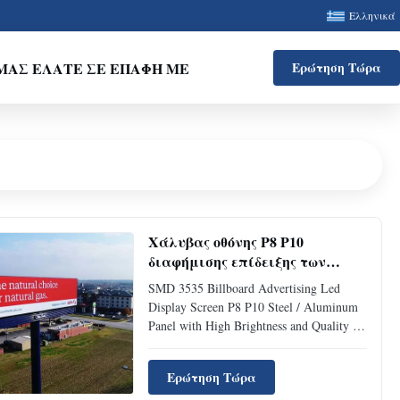
Ελληνικά
ΜΑΣ ΕΛΆΤΕ ΣΕ ΕΠΑΦΉ ΜΕ
Ερώτηση Τώρα
Χάλυβας οθόνης P8 P10
διαφήμισης επίδειξης των
οδηγήσεων πινάκων
SMD 3535 Billboard Advertising Led
διαφημίσεων SMD 3535/
Display Screen P8 P10 Steel / Aluminum
επιτροπή αργιλίου με την
Panel with High Brightness and Quality 9-
υψηλές φωτεινότητα και την
BOF-B-Tia.pdf SMD 3535 Billboard
ποιότητα
Advertising Led Display Screen P8 P10
Ερώτηση Τώρα
Steel / Aluminum Panel has good