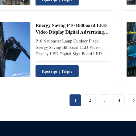
businesses find billboard media buying
quite daunting, especially if they have
never used this advertising ...
Energy Saving P10 Billboard LED
Video Display Digital Advertising
Boards
P10 Nationstar Lamp Outdoor Fixed
Energy Saving Billboard LED Video
Display LED Digital Sign Board LED
Wall Energy Saving LED Billboard Quick
Details: 1, Pixel Pitch: 10mm 2, SMD
Ερώτηση Τώρα
LEDs, Wide viewing angle: 160°/ 140°. 3,
Digital Process: 16bits. 4, Standard cabinet
size: Customized, cabinet weight...
1
2
3
4
5