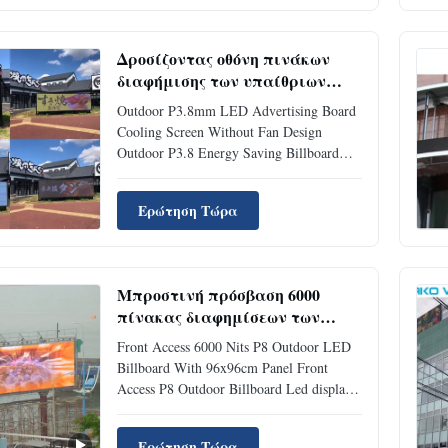
waterproof, it is become more and more
popular on the market for its ...
Δροσίζοντας οθόνη πινάκων
διαφήμισης των υπαίθριων
οδηγήσεων P3.8mm χωρίς σχέδιο
Outdoor P3.8mm LED Advertising Board
ανεμιστήρων
Cooling Screen Without Fan Design
Outdoor P3.8 Energy Saving Billboard
Led Display , Cooling Screen without Fan
design Energy Saving LED Billboard
Ερώτηση Τώρα
Quick Details: 1, Pixel Pitch: 3.8mm 2,
SMD LEDs, Wide viewing angle: 160°/
140°. 3, Digital Process: 16bits. 4, ...
Μπροστινή πρόσβαση 6000
πίνακας διαφημίσεων των
υπαίθριων οδηγήσεων ψειρών
Front Access 6000 Nits P8 Outdoor LED
P8 με την επιτροπή 96x96cm
Billboard With 96x96cm Panel Front
Access P8 Outdoor Billboard Led display
Description We at Bako Vision Outdoor
often find that small and medium sizes
Ερώτηση Τώρα