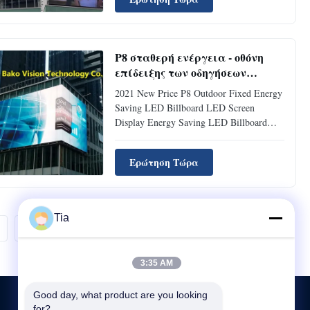
ratio 4000:1 * Die casting aluminum ,27-
32 per cabinet * Slim,about 100 mm
thickness * Suitable brightness,adjustable
...
P8 σταθερή ενέργεια - οθόνη
επίδειξης των οδηγήσεων
πινάκων διαφημίσεων
2021 New Price P8 Outdoor Fixed Energy
αποταμίευσης για υπαίθριο
Saving LED Billboard LED Screen
Display Energy Saving LED Billboard
Quick Details: 1, Pixel Pitch: 8mm. 2,
SMD LEDs, Wide viewing angle: 160°/
Ερώτηση Τώρα
140°. 3, Digital Process: 16bits. 4,
Standard cabinet size: Customized, cabinet
weight:40kg/Sqm. 5, Warranty: 2years. ...
Tia
Επόμενο.
3:35 AM
Good day, what product are you looking 
for?