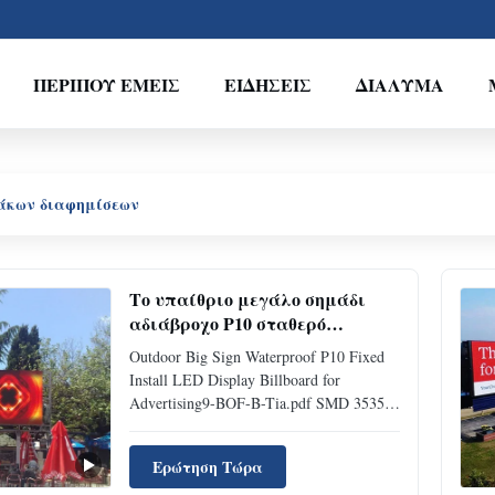
ΠΕΡΊΠΟΥ ΕΜΕΊΣ
ΕΙΔΉΣΕΙΣ
ΔΙΆΛΥΜΑ
νάκων διαφημίσεων
Το υπαίθριο μεγάλο σημάδι
αδιάβροχο P10 σταθερό
εγκαθιστά τον πίνακα
Outdoor Big Sign Waterproof P10 Fixed
διαφημίσεων επίδειξης των
Install LED Display Billboard for
οδηγήσεων για τη διαφήμιση
Advertising9-BOF-B-Tia.pdf SMD 3535
Billboard Advertising Led Display Screen
P8 P10 Steel / Aluminum Panel has good
Ερώτηση Τώρα
uniformity, good stability and good