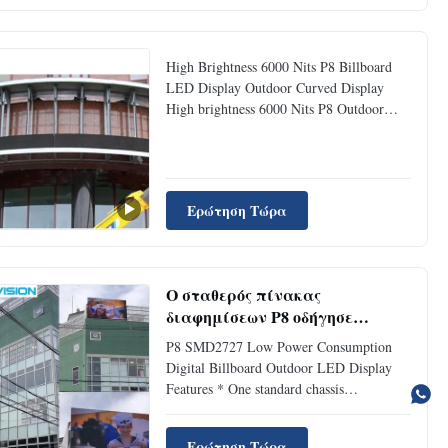
uniformity, good stability and good
waterproof, it is become more and more
popular ...
High Brightness 6000 Nits P8 Billboard
LED Display Outdoor Curved Display
High brightness 6000 Nits P8 Outdoor
Curved display with Nationsatr Leds P8
Outdoor Curved Display Specs BOF-B-
8 Physical Pitch 8 mm Pixel Configuration
SMD 3535 Pixel Density 15,625 pixels/m²
Ερώτηση Τώρα
Module Dimensions (W × H) (mm) ...
Ο σταθερός πίνακας
διαφημίσεων P8 οδήγησε
τοποθετημένη τοίχος οθόνη
P8 SMD2727 Low Power Consumption
διαφήμισης οθόνης την
Digital Billboard Outdoor LED Display
υπαίθρια
Features * One standard chassis
1024*768,covering pitches from 2.6 mm
to 10.6 mm * Deep black level ,contrast
Ερώτηση Τώρα