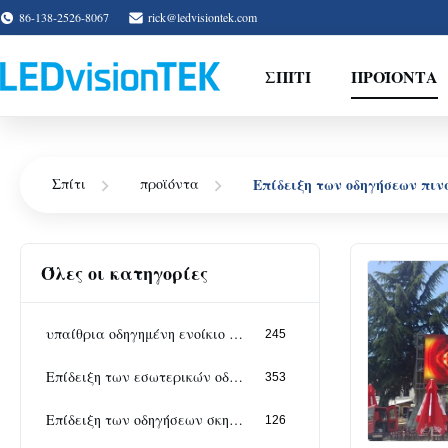
86-138-2526-8067
rick@ledvisiontek.com
ΣΠΊΤΙ
ΠΡΟΪΌΝΤΑ
Επίδειξη των οδηγήσεων πι
Σπίτι
προϊόντα
Όλες οι κατηγορίες
υπαίθρια οδηγημένη ενοίκιο επίδειξη
245
Επίδειξη των εσωτερικών οδηγήσεων ενοικίου
353
Επίδειξη των οδηγήσεων σκηνικού ενοικίου
126