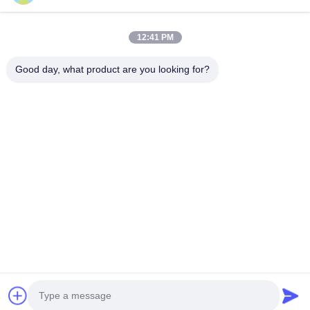
Γρήγοροι Σύνδεσμοι
12:41 PM
Σπίτι
Προϊόντα
Good day, what product are you looking for?
Περίπου Εμείς
Γύρος Εργοστασίων
Ποιοτικός Έλεγχος
Ειδήσεις
Μας Ελάτε Σε Επαφή Με
Follow Us
©2018- LED Vision Technology Limited. Όλα τα δικαιώματα διατηρούνται