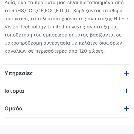
Ασία, όλα τα προϊόντα μας είναι πιστοποιημένα από
το RoHS,CCC,CE,FCC,ETL,UL.Κερδίζοντας σταθερά
από ικανό, τα τελευταία χρόνια της ανάπτυξης,Η LED
Vision Technology Limited συνεχής ανάπτυξη και
τοποθέτηση του εμπορικού σήματος βασίζονται σε
μακροπρόθεσμη συνεργασία με πελάτες διαφόρων
καναλιών σε περισσότερες από 120 χώρες.
Υπηρεσίες
Η LED Vision Technology Limited, ξεκίνησε στο Shenzhen το 2005, ένας
Ιστορία
κατασκευαστής παγκόσμιας κλάσης τεχνολογικά προηγμένων οθονών
LED, με επίκεντρο τους επαγγελματίες πελάτες υψηλού επιπέδου μεταξύ
Η LED Vision Technology Limited Technology Co., Ltd,
Ομάδα
των εγχώριων και ξένων αγορών. Η LED Vision Technology Limited είναι
ξεκίνησε στο Shenzhen το 2005, ένας
πλήρως ικανή να παρέχει την προσαρμοσμένη εργασία των OEM, ODM,
κατασκευαστής παγκόσμιας κλάσης τεχνολογικά
Προκειμένου να συντηρηθεί καλύτερα ο πελάτης, έχουμε
δημιουργικών μοντέλων LED εκτός από τις τυπικές οθόνες LED.
προηγμένων οθονών LED,Επικεντρώνεται σε
απασχολήσει τους επαγγελματικούς εργαζομένους