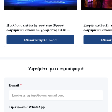
Η πλήρης επίδειξη των υπαίθριων
Σαφής επίδειξη 
οδηγήσεων ενοικίου χρώματος P4.81
οδηγήσεων ενοικί
υψηλή αναζωογονεί την ευρεία γωνία
τις αίθουσες/τις
εξέτασης ποσοστού
διάλεξης
Επικοινωνήστε Τώρα
Επικοι
Ζητήστε μια προσφορά
E-mail
*
Τηλέφωνο / WhatsApp