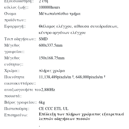
Εξουσιοδότηση::
2 έτη
κύκλος ζωής::
100000hours
Όνομα
Μέτωπο/οπίσθιο τμήμα
προϊόντων::
Εφαρμογή::
Θάλαμος ελέγχου, αίθουσα συνεδριάσεων,
κέντρο οργάνων ελέγχου
Τσιπ οδηγήσεων::
SMD
Μέγεθος
600x337.5mm
γραφείου::
Μέγεθος
150x168.75mm
ενότητας::
Χρώμα::
πλήρες χρώμα
Πυκνότητα
11,138,489pixels/m ², 648,000pixels/m ²
εικονοκυττάρου::
αναζωογονήστε το
>2,880Hz
ποσοστό::
Βάρος γραφείου::
6kg
Πιστοποίηση::
CE CCC ETL UL
Επίδειξη των πλήρων χρώματος εξαιρετικά
Επισημαίνω:
λεπτών οδηγήσεων πισσών
,