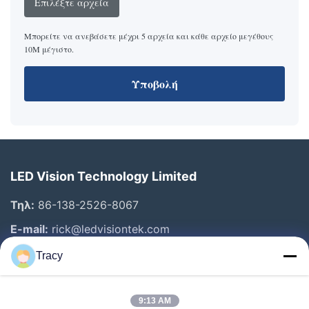
Επιλέξτε αρχεία
Μπορείτε να ανεβάσετε μέχρι 5 αρχεία και κάθε αρχείο μεγέθους
10M μέγιστο.
Υποβολή
LED Vision Technology Limited
Τηλ:
86-138-2526-8067
E-mail:
rick@ledvisiontek.com
Tracy
Γρήγοροι Σύνδεσμοι
9:13 AM
Σπίτι