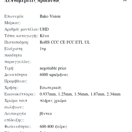
Λεπτομέρειες προϊόντος
Επωνυμία
Bako Vision
Μάρκας:
Αριθμός μοντέλου:
UHD
Τόπος καταγωγής:
Κίνα
Πιστοποίηση:
RoHS CCC CE FCC ETL UL
Ελάχιστη
1τμ
ποσότητα
παραγγελίας:
Τιμή:
negotiable price
Δυνατότητα
6000 sqm/μήνας
Προμήθειας:
Χρήση::
Εσωτερικός
Εικονοκύτταρα::
0.937mm, 1.25mm, 1.56mm, 1.87mm, 2.34mm
Χρώμα τσιπ
πλήρες χρώμα
σωλήνων::
Λειτουργία
βίντεο
επίδειξης::
Φωτεινότητα::
600-800 ψείρες