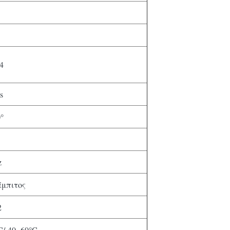
4
s
°
z
άμπιτος
2
C/-40~60°C