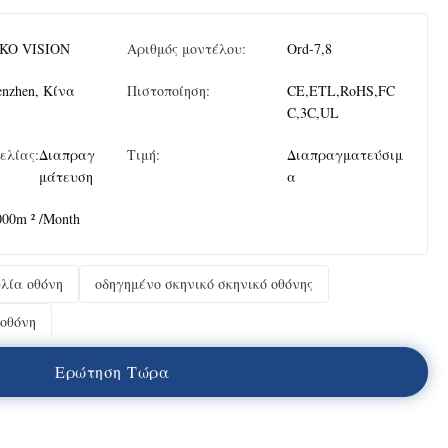
KO VISION
Αριθμός μοντέλου:
Ord-7,8
enzhen, Κίνα
Πιστοποίηση:
CE,ETL,RoHS,FC
C,3C,UL
ελίας:
Διαπραγ
Τιμή:
Διαπραγματεύσιμ
μάτευση
α
000m ² /Month
λία οθόνη
οδηγημένο σκηνικό σκηνικό οθόνης
 οθόνη
Ε
ρ
ώ
τ
η
σ
η
Τ
ώ
ρ
α