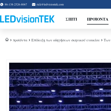
86-138-2526-8067
rick@ledvisiontek.com
ΣΠΊΤΙ
ΠΡΟΪΌΝΤΑ
προϊόντα
Επίδειξη των οδηγήσεων σκηνικού ενοικίου
Των 