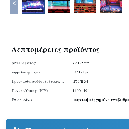
<
Λεπτομέρειες προϊόντος
pixel βήματος:
7.8125mm
Ψήφισμα γραφείου:
64*128px
Προστασία εισόδου (μέτωπο/
IP65/IP54
οπίσθιο τμήμα):
Γωνία εξέτασης (H/V):
140°/140°
σκηνική οδηγημένη υπόβαθρο
Επισημαίνω