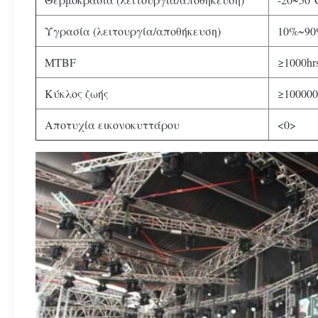
Υγρασία (λειτουργία/αποθήκευση)
10%~9
MTBF
≥1000hr
Κύκλος ζωής
≥100000
Αποτυχία εικονοκυττάρου
<0>