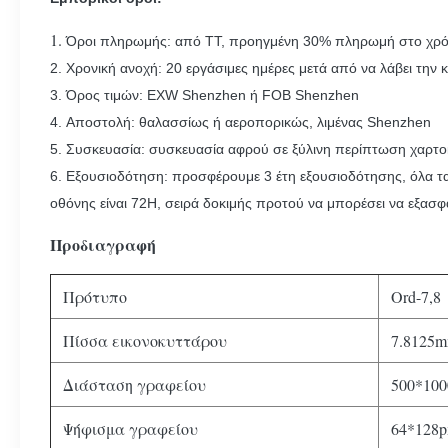
1.
Όροι πληρωμής: από TT, προηγμένη 30% πληρωμή στο χρόν
2. Χρονική ανοχή: 20 εργάσιμες ημέρες μετά από να λάβει την
3. Όρος τιμών: EXW Shenzhen ή FOB Shenzhen
4. Αποστολή: θαλασσίως ή αεροπορικώς, λιμένας Shenzhen
5. Συσκευασία: συσκευασία αφρού σε ξύλινη περίπτωση χαρτ
6. Εξουσιοδότηση: προσφέρουμε 3 έτη εξουσιοδότησης, όλα τα π
οθόνης είναι 72H, σειρά δοκιμής προτού να μπορέσει να εξασ
Προδιαγραφή
Πρότυπο
Ord-7,8
Πίσσα εικονοκυττάρου
7.8125
Διάσταση γραφείου
500*10
Ψήφισμα γραφείου
64*128p