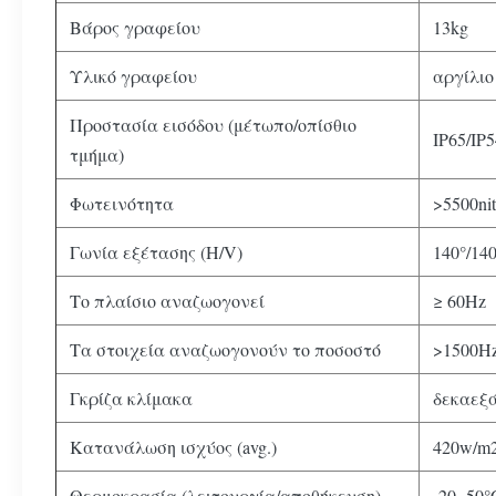
Βάρος γραφείου
13kg
Υλικό γραφείου
αργίλιο
Προστασία εισόδου (μέτωπο/οπίσθιο
IP65/IP5
τμήμα)
Φωτεινότητα
>5500nit
Γωνία εξέτασης (H/V)
140°/140
Το πλαίσιο αναζωογονεί
≥ 60Hz
Τα στοιχεία αναζωογονούν το ποσοστό
>1500H
Γκρίζα κλίμακα
δεκαεξ
Κατανάλωση ισχύος (avg.)
420w/m
Θερμοκρασία (λειτουργία/αποθήκευση)
-20~50°