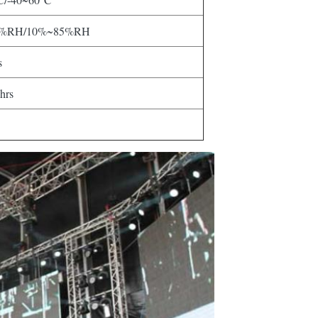
0%RH/10%~85%RH
s
hrs