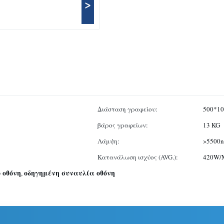
>
Διάσταση γραφείου:
500*1
βάρος γραφείων:
13 KG
Λάμψη:
>5500n
Κατανάλωση ισχύος (AVG.):
420W/
 οθόνη
οδηγημένη συναυλία οθόνη
,