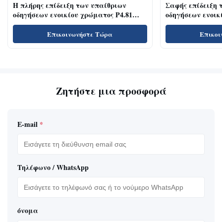
Η πλήρης επίδειξη των υπαίθριων
Σαφής επίδειξη 
οδηγήσεων ενοικίου χρώματος P4.81
οδηγήσεων ενοικί
υψηλή αναζωογονεί την ευρεία γωνία
τις αίθουσες/τις
εξέτασης ποσοστού
διάλεξης
Επικοινωνήστε Τώρα
Επικοι
Ζητήστε μια προσφορά
E-mail
*
Τηλέφωνο / WhatsApp
όνομα