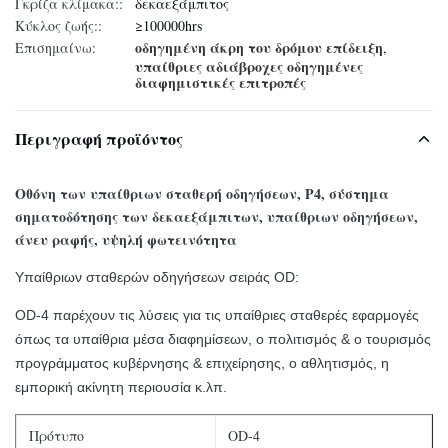
Γκρίζα κλίμακα::
δεκαεξάμπιτος
Κύκλος ζωής::
≥100000hrs
οδηγημένη άκρη του δρόμου επίδειξη
Επισημαίνω:
,
υπαίθριες αδιάβροχες οδηγημένες
διαφημιστικές επιτροπές
Περιγραφή προϊόντος
Οθόνη των υπαίθριων σταθερή οδηγήσεων, P4, σύστημα
σηματοδότησης των δεκαεξάμπιτων, υπαίθριων οδηγήσεων,
άνευ ραφής, υψηλή φωτεινότητα
Υπαίθριων σταθερών οδηγήσεων σειράς OD:
OD-4 παρέχουν τις λύσεις για τις υπαίθριες σταθερές εφαρμογές
όπως τα υπαίθρια μέσα διαφημίσεων, ο πολιτισμός & ο τουρισμός
προγράμματος κυβέρνησης & επιχείρησης, ο αθλητισμός, η
εμπορική ακίνητη περιουσία κ.λπ.
Πρότυπο
OD-4