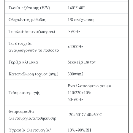
Γωνία εξέτασης (H/V)
140°/140°
Οδηγώντας μέθοδος
1/8 ανίχνευση
Το πλαίσιο αναζωογονεί
≥ 60Hz
Τα στοιχεία
>1500Hz
αναζωογονούν το ποσοστό
Γκρίζα κλίμακα
δεκαεξάμπιτος
Κατανάλωση ισχύος (avg.)
300w/m2
Εναλλασσόμενο ρεύμα
Τάση εισαγωγής
110/220±10%
50~60Hz
Θερμοκρασία
-20~50°C/-40~60°C
(λειτουργία/αποθήκευση)
Υγρασία (λειτουργία/
10%~90%RH