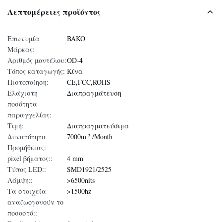
Λεπτομέρειες προϊόντος
Επωνυμία
BAKO
Μάρκας:
Αριθμός μοντέλου:
OD-4
Τόπος καταγωγής:
Κίνα
Πιστοποίηση:
CE,FCC,ROHS
Ελάχιστη
Διαπραγμάτευση
ποσότητα
παραγγελίας:
Τιμή:
Διαπραγματεύσιμα
Δυνατότητα
7000m ² /Month
Προμήθειας:
pixel βήματος::
4 mm
Τύπος LED::
SMD1921/2525
Λάμψη::
>6500nits
Τα στοιχεία
>1500hz
αναζωογονούν το
ποσοστό::