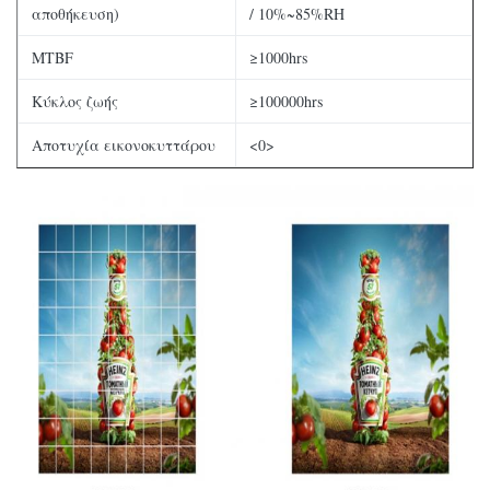
αποθήκευση)
/ 10%~85%RH
MTBF
≥1000hrs
Κύκλος ζωής
≥100000hrs
Αποτυχία εικονοκυττάρου
<0>